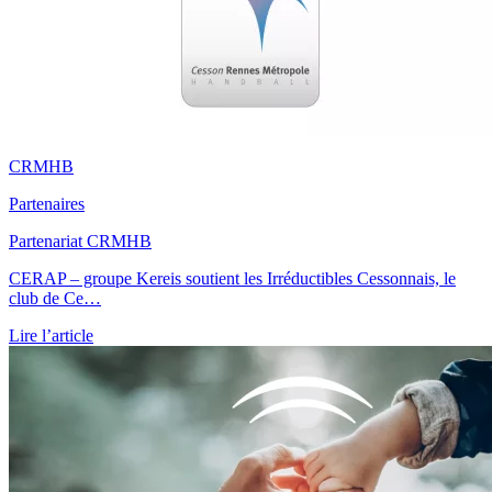
CRMHB
Partenaires
Partenariat CRMHB
CERAP – groupe Kereis soutient les Irréductibles Cessonnais, le
club de Ce…
Lire l’article